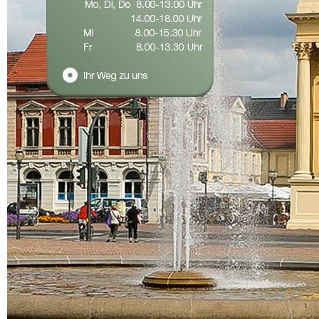
IHR
SPRECHSTUNDE
Herzlic
Mo, Di, Do
8.00-13.00 Uhr
Wir sin
14.00-18.00 Uhr
Gesicht
Mi
8.00-15.30 Uhr
Operati
Fr
8.00-13.30 Uhr
in unm
des Par
Ihr Weg zu uns
Unser u
03 31/231 69 250
und geb
03 31/231 69 251
und die
telefon
info@mkg-in-potsdam.de