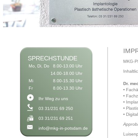
IMP
SPRECHSTUNDE
MKG-P
Mo, Di, Do
8.00-13.00 Uhr
Inhaltl
14.00-18.00 Uhr
Mi
8.00-15.30 Uhr
Dr. med
Fr
8.00-13.30 Uhr
• Fachä
• Fachz
Ihr Weg zu uns
• Impla
• Plast
03 31/231 69 250
• Digit
03 31/231 69 251
Approba
info@mkg-in-potsdam.de
Luisenp