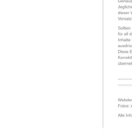
Genauig
Jeglich
dieser 
Vorsatz
Sollten
für all
Inhalte
ausdrüc
Diese E
Korrekt
überne
---------
---------
Webdes
Fotos: 
Alle In